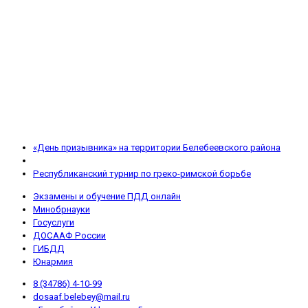
Навигация
Предыдущая
«День призывника» на территории Белебеевского района
по
запись
Обратно
записям
к
Следующая
Республиканский турнир по греко-римской борьбе
списку
запись
Экзамены и обучение ПДД онлайн
записей
Минобрнауки
Госуслуги
ДОСААФ России
ГИБДД
Юнармия
8 (34786) 4-10-99
dosaaf.belebey@mail.ru