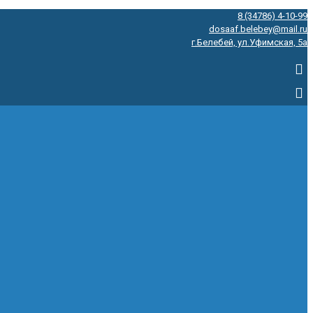
8 (34786) 4-10-99
dosaaf.belebey@mail.ru
г.Белебей, ул.Уфимская, 5а